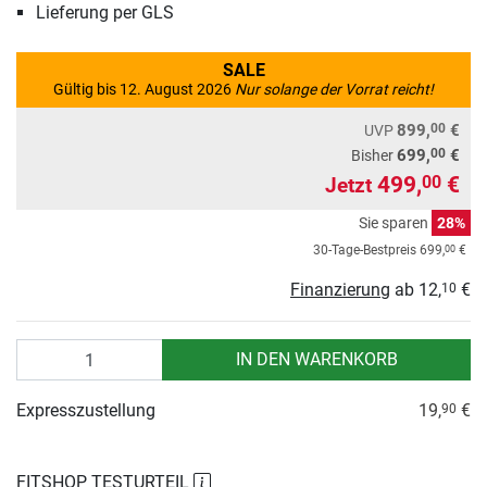
Lieferung per GLS
SALE
Gültig bis 12. August 2026
Nur solange der Vorrat reicht!
00
899,
€
UVP
00
699,
€
Bisher
499,
€
00
Jetzt
Sie sparen
28%
00
30-Tage-Bestpreis
699,
€
Finanzierung
ab
12,
€
10
Anzahl
IN DEN WARENKORB
Expresszustellung
19,
€
90
FITSHOP TESTURTEIL