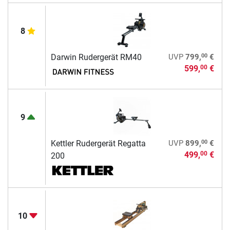
8
00
Darwin Rudergerät RM40
UVP
799,
€
599,
€
00
9
00
Kettler Rudergerät Regatta
UVP
899,
€
499,
€
00
200
10