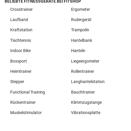
BELIEBTE FITNESSGERÄTE BEI FITSHOP
Crosstrainer
Ergometer
Laufband
Rudergerät
Kraftstation
Trampolin
Tischtennis
Hantelbank
Indoor Bike
Hanteln
Boxsport
Liegeergometer
Heimtrainer
Rollentrainer
Stepper
Langhantelstation
Functional Training
Bauchtrainer
Rückentrainer
Klimmzugstange
Muskelstimulator
Vibrationsplatte
Alle Marken