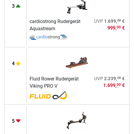
3
00
cardiostrong Rudergerät
UVP
1.699,
€
999,
€
00
Aquastream
4
00
Fluid Rower Rudergerät
UVP
2.239,
€
1.699,
€
00
Viking PRO V
5