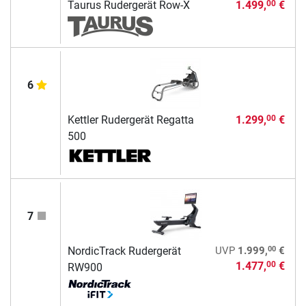
Taurus Rudergerät Row-X
1.499,
€
00
6
Kettler Rudergerät Regatta
1.299,
€
00
500
7
00
NordicTrack Rudergerät
UVP
1.999,
€
1.477,
€
00
RW900