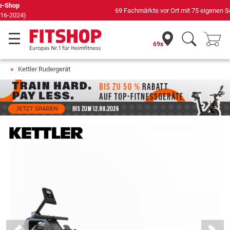
69 Fachmärkte vor Ort mit 75 eigenen Servicetechnikern
69x
Kettler Rudergerät