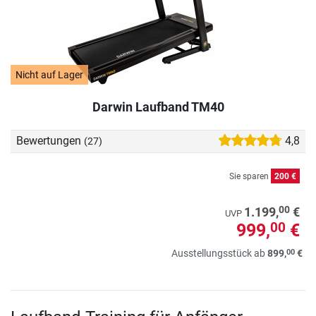
Nicht auf Lager
Darwin Laufband TM40
Bewertungen
4,8
(27)
Sie sparen
200 €
00
1.199,
€
UVP
999,
€
00
00
Ausstellungsstück ab
899,
€