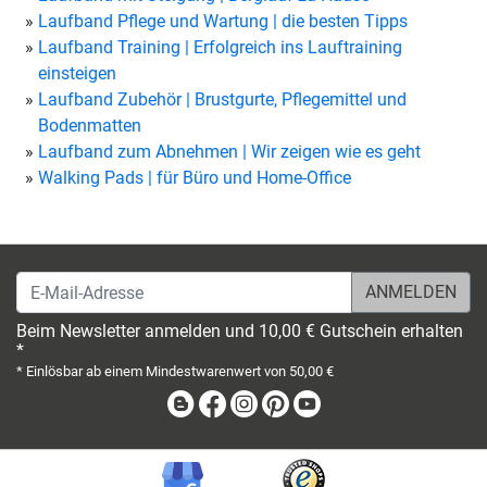
Laufband Pflege und Wartung | die besten Tipps
Laufband Training | Erfolgreich ins Lauftraining
einsteigen
Laufband Zubehör | Brustgurte, Pflegemittel und
Bodenmatten
Laufband zum Abnehmen | Wir zeigen wie es geht
Walking Pads | für Büro und Home-Office
E-Mail-Adresse
Beim Newsletter anmelden und 10,00 € Gutschein erhalten
*
* Einlösbar ab einem Mindestwarenwert von 50,00 €
Blog
Facebook
Instagram
Pinterest
Youtube