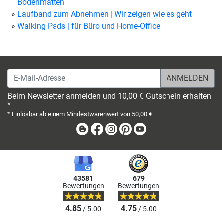
Bodenmatten
Laufband zum Abnehmen | Wir zeigen wie es geht
Walking Pads | für Büro und Home-Office
E-Mail-Adresse
Beim Newsletter anmelden und 10,00 € Gutschein erhalten
*
* Einlösbar ab einem Mindestwarenwert von 50,00 €
Blog
Facebook
Instagram
Pinterest
Youtube
43581
679
Bewertungen
Bewertungen
4.85
4.75
/ 5.00
/ 5.00