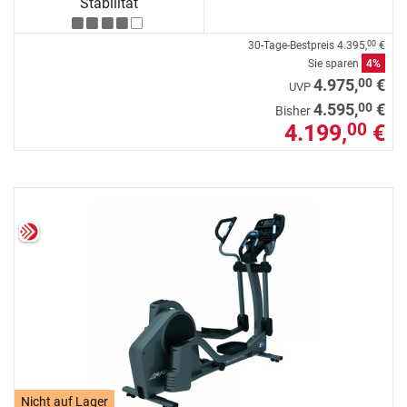
Stabilität
30-Tage-Bestpreis
4.395,
€
00
Sie sparen
4%
00
4.975,
€
UVP
00
4.595,
€
Bisher
4.199,
€
00
Nicht auf Lager