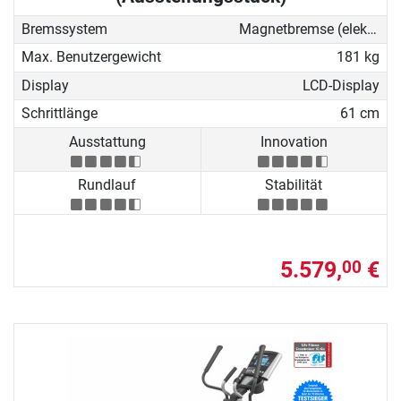
Bremssystem
Magnetbremse (elektronisch)
Max. Benutzergewicht
181 kg
Display
LCD-Display
Schrittlänge
61 cm
Ausstattung
Innovation
Rundlauf
Stabilität
5.579,
€
00