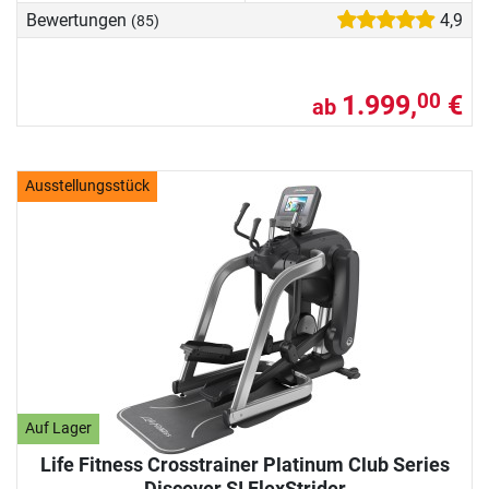
Bewertungen
4,9
(85)
1.999,
€
00
ab
Ausstellungsstück
Auf Lager
Life Fitness Crosstrainer Platinum Club Series
Discover SI FlexStrider