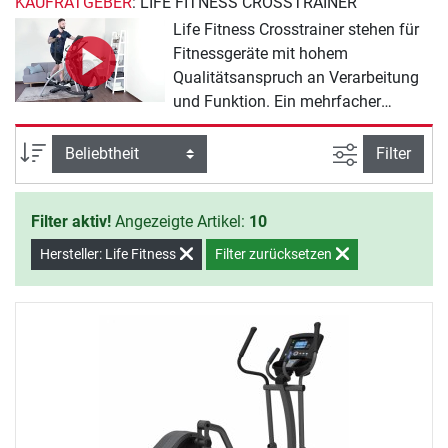
KAUFRATGEBER
: LIFE FITNESS CROSSTRAINER
Life Fitness Crosstrainer stehen für
Fitnessgeräte mit hohem
Qualitätsanspruch an Verarbeitung
und Funktion. Ein mehrfacher
Testsieger wie der Life Fitness X1
Crosstrainer beeindruckt durch
Ansicht filte
Sortierung
Filter
äußerst angenehme
Bewegungsqualität und hohe
Filter aktiv!
Angezeigte Artikel:
10
Langlebigkeit. Die allseits bekannte
Studiomarke erfreut sich auch im
Hersteller: Life Fitness
Filter zurücksetzen
Heimbereich großer Beliebtheit.