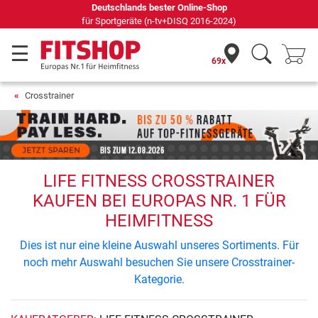
s bester Online-Shop
69 Fachmärkte vor Ort mi
e (n-tv+DISQ 2016-2024)
69x
Crosstrainer
LIFE FITNESS CROSSTRAINER
KAUFEN BEI EUROPAS NR. 1 FÜR
HEIMFITNESS
Dies ist nur eine kleine Auswahl unseres Sortiments. Für
noch mehr Auswahl besuchen Sie unsere Crosstrainer-
Kategorie.