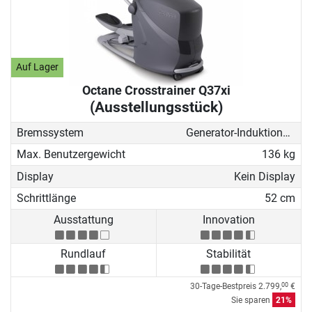
Auf Lager
Octane Crosstrainer Q37xi
(Ausstellungsstück)
Bremssystem
Generator-Induktionsbremse
Max. Benutzergewicht
136 kg
Display
Kein Display
Schrittlänge
52 cm
Ausstattung
Innovation
Rundlauf
Stabilität
30-Tage-Bestpreis
2.799,
€
00
Sie sparen
21%