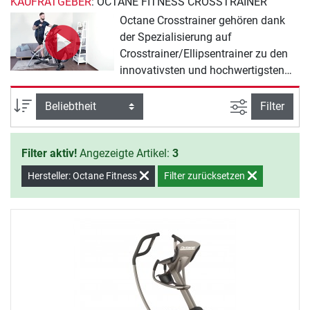
KAUFRATGEBER
: OCTANE FITNESS CROSSTRAINER
Octane Crosstrainer gehören dank
der Spezialisierung auf
Crosstrainer/Ellipsentrainer zu den
innovativsten und hochwertigsten
Geräten. Dank permanenter
Entwicklung und konsequenter
Ansicht filte
Sortierung
Filter
Qualitätskontrollen erreichen Octane
Crosstrainer eine sehr hohe
Filter aktiv!
Angezeigte Artikel:
3
Lebensdauer und Zuverlässigkeit.
Mit dem Lateral X8000 trainieren Sie
Hersteller: Octane Fitness
Filter zurücksetzen
optimal besonders die seitlichen, oft
unterentwickelten
Oberschenkelmuskeln.