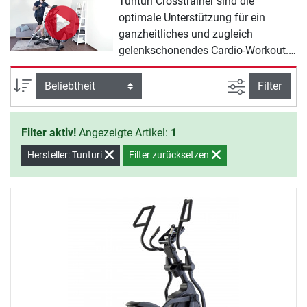
Tunturi Crosstrainer sind die
optimale Unterstützung für ein
ganzheitliches und zugleich
gelenkschonendes Cardio-Workout.
Das Training auf einem Crosstrainer
ist nicht nur hochwirksam, sondern
Ansicht filte
Sortierung
Filter
macht dank der sportlichen
Ausstattung und vielfältiger
Filter aktiv!
Angezeigte Artikel:
1
Trainingsprogramme auch reichlich
Spaß. Mit ihrer besonderen Optik
Hersteller: Tunturi
Filter zurücksetzen
sind Tunturi Crosstrainer ein echter
Hingucker in jedem Raum.