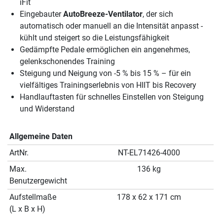
iFit
Eingebauter
AutoBreeze-Ventilator
, der sich
automatisch oder manuell an die Intensität anpasst -
kühlt und steigert so die Leistungsfähigkeit
Gedämpfte Pedale ermöglichen ein angenehmes,
gelenkschonendes Training
Steigung und Neigung von -5 % bis 15 % – für ein
vielfältiges Trainingserlebnis von HIIT bis Recovery
Handlauftasten für schnelles Einstellen von Steigung
und Widerstand
Allgemeine Daten
ArtNr.
NT-EL71426-4000
Max.
136 kg
Benutzergewicht
Aufstellmaße
178 x 62 x 171 cm
(L x B x H)