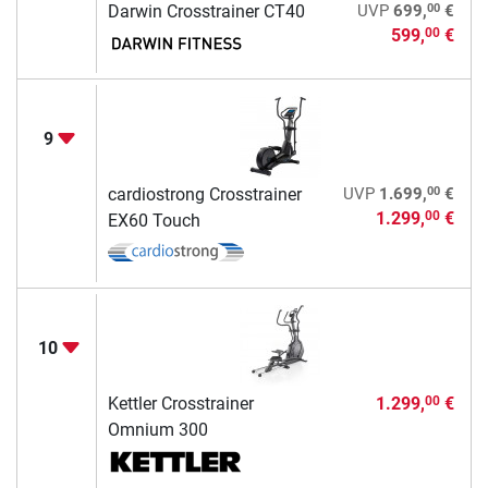
00
Darwin Crosstrainer CT40
UVP
699,
€
599,
€
00
9
00
cardiostrong Crosstrainer
UVP
1.699,
€
1.299,
€
00
EX60 Touch
10
Kettler Crosstrainer
1.299,
€
00
Omnium 300