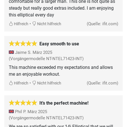
comfortable for a larger man. This one is not quite as
steady but really good extras included. I am enjoying
this elliptical every day
•
(Quelle: ifit.com)
Hilfreich
Nicht hilfreich
Easy smooth to use
Jaime S.
März 2025
(Vorgängermodelle NT-NTEL71423-INT)
This machine exceeded my expectations and allows
me an enjoyable workout.
•
(Quelle: ifit.com)
Hilfreich
Nicht hilfreich
It’s the perfect machine!
Phil P.
März 2025
(Vorgängermodelle NT-NTEL71423-INT)
We are so satisfied with our 14i Elliptical that we will