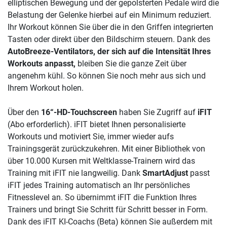
elliptischen Bewegung und der gepolsterten Pedale wird die
Belastung der Gelenke hierbei auf ein Minimum reduziert.
Ihr Workout können Sie über die in den Griffen integrierten
Tasten oder direkt über den Bildschirm steuern. Dank des
AutoBreeze-Ventilators, der sich auf die Intensität Ihres
Workouts anpasst,
bleiben Sie die ganze Zeit über
angenehm kühl. So können Sie noch mehr aus sich und
Ihrem Workout holen.
Über den
16“-HD-Touchscreen
haben Sie Zugriff auf
iFIT
(Abo erforderlich). iFIT bietet Ihnen personalisierte
Workouts und motiviert Sie, immer wieder aufs
Trainingsgerät zurückzukehren. Mit einer Bibliothek von
über 10.000 Kursen mit Weltklasse-Trainern wird das
Training mit iFIT nie langweilig. Dank
SmartAdjust
passt
iFIT jedes Training automatisch an Ihr persönliches
Fitnesslevel an. So übernimmt iFIT die Funktion Ihres
Trainers und bringt Sie Schritt für Schritt besser in Form.
Dank des iFIT KI-Coachs (Beta) können Sie außerdem mit