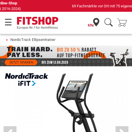
69 Fachmärkte vor Ort mit 75 eigenen Servicetechnikern
69x
NordicTrack Ellipsentrainer