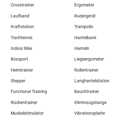
Crosstrainer
Ergometer
Laufband
Rudergerät
Kraftstation
Trampolin
Tischtennis
Hantelbank
Indoor Bike
Hanteln
Boxsport
Liegeergometer
Heimtrainer
Rollentrainer
Stepper
Langhantelstation
Functional Training
Bauchtrainer
Rückentrainer
Klimmzugstange
Muskelstimulator
Vibrationsplatte
Alle Marken