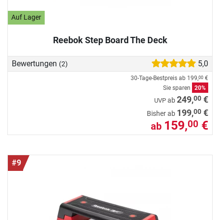
Auf Lager
Reebok Step Board The Deck
Bewertungen
5,0
(2)
30-Tage-Bestpreis ab
199,
€
00
Sie sparen
20%
00
249,
€
ab
UVP
00
199,
€
Bisher ab
159,
€
00
ab
#9