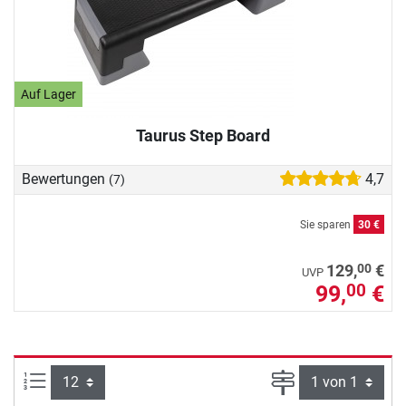
Auf Lager
Taurus Step Board
Bewertungen
4,7
(7)
Sie sparen
30 €
00
129,
€
UVP
99,
€
00
Artikel pro Seite:
Seite