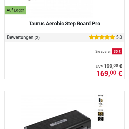
Auf Lager
Taurus Aerobic Step Board Pro
Bewertungen
5,0
(2)
Sie sparen
30 €
00
199,
€
UVP
169,
€
00