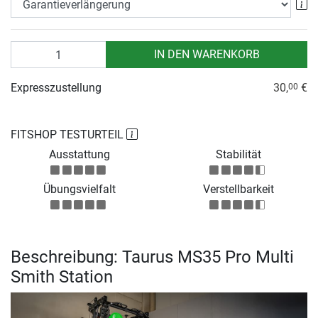
Ga
Anzahl
IN DEN WARENKORB
Expresszustellung
30,
€
00
FITSHOP TESTURTEIL
Ausstattung
Stabilität
Übungsvielfalt
Verstellbarkeit
Beschreibung: Taurus MS35 Pro Multi
Smith Station