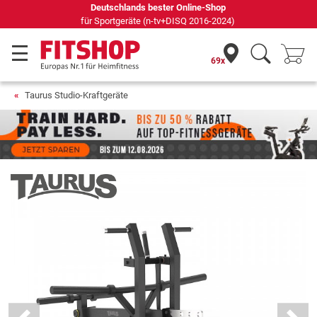
69 Fachmärkte vor Ort mit 75 eigenen Servicetechnikern
69x
Taurus Studio-Kraftgeräte