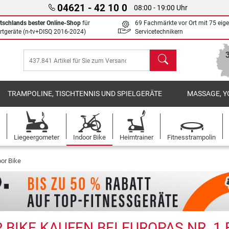
04621 - 42 10 0
08:00 - 19:00 Uhr
tschlands bester Online-Shop
für
69 Fachmärkte vor Ort mit 75 eig
rtgeräte (n-tv+DISQ 2016-2024)
Servicetechnikern
Suchen
TRAMPOLINE, TISCHTENNIS UND SPIELGERÄTE
MASSAGE, Y
Liegeergometer
Indoor Bike
Heimtrainer
Fitnesstrampolin
or Bike
BIKE KAUFEN BEI EUROPAS NR. 1