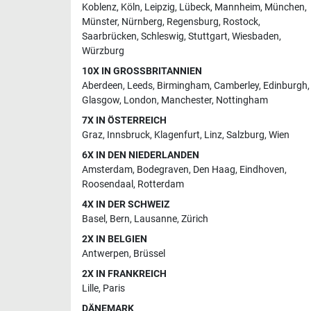
Koblenz
,
Köln
,
Leipzig
,
Lübeck
,
Mannheim
,
München
,
Münster
,
Nürnberg
,
Regensburg
,
Rostock
,
Saarbrücken
,
Schleswig
,
Stuttgart
,
Wiesbaden
,
Würzburg
10X IN GROSSBRITANNIEN
Aberdeen
,
Leeds
,
Birmingham
,
Camberley
,
Edinburgh
,
Glasgow
,
London
,
Manchester
,
Nottingham
7X IN ÖSTERREICH
Graz
,
Innsbruck
,
Klagenfurt
,
Linz
,
Salzburg
,
Wien
6X IN DEN NIEDERLANDEN
Amsterdam
,
Bodegraven
,
Den Haag
,
Eindhoven
,
Roosendaal
,
Rotterdam
4X IN DER SCHWEIZ
Basel
,
Bern
,
Lausanne
,
Zürich
2X IN BELGIEN
Antwerpen
,
Brüssel
2X IN FRANKREICH
Lille
,
Paris
DÄNEMARK