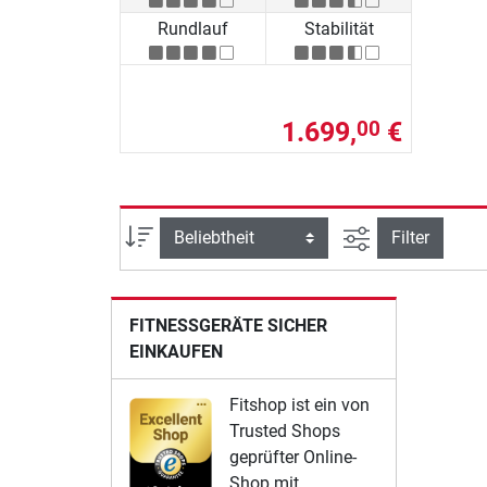
Rundlauf
Stabilität
1.699,
€
00
Ansicht filtern
Sortierung
Filter
FITNESSGERÄTE SICHER
EINKAUFEN
Fitshop ist ein von
Trusted Shops
geprüfter Online-
Shop mit