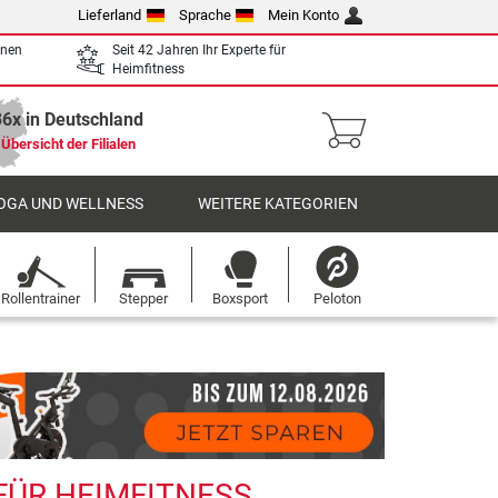
Lieferland
Sprache
Mein Konto
enen
Seit 42 Jahren Ihr Experte für
Heimfitness
36x in Deutschland
Übersicht der Filialen
OGA UND WELLNESS
WEITERE KATEGORIEN
Rollentrainer
Stepper
Boxsport
Peloton
 FÜR HEIMFITNESS