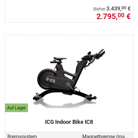
00
3.439,
€
Bisher
2.795,
€
00
Auf Lager
ICG Indoor Bike IC8
Bremssystem
Magnetbremse (manuell)