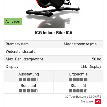
Auf Lager
ICG Indoor Bike IC6
Bremssystem
Magnetbremse (manuell)
Widerstandsstufen
-
Max. Benutzergewicht
150 kg
Display
LED-Display
Ausstattung
Ergonomie
Rundlauf
Stabilität
30-Tage-Bestpreis
2.999,
€
00
Sie sparen
6%