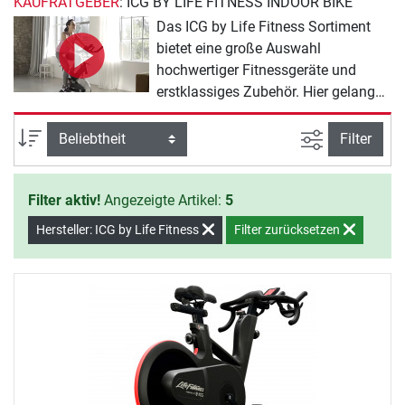
KAUFRATGEBER
: ICG BY LIFE FITNESS INDOOR BIKE
Das ICG by Life Fitness Sortiment
bietet eine große Auswahl
hochwertiger Fitnessgeräte und
erstklassiges Zubehör. Hier gelangen
Sie zur Übersicht über das gesamte
ICG by Life Fitness Indoor Bike
Ansicht filte
Sortierung
Filter
Sortiment:
Filter aktiv!
Angezeigte Artikel:
5
Hersteller: ICG by Life Fitness
Filter zurücksetzen