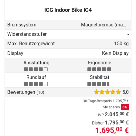
ICG Indoor Bike IC4
Bremssystem
Magnetbremse (manuell)
Widerstandsstufen
-
Max. Benutzergewicht
150 kg
Display
Kein Display
Ausstattung
Ergonomie
Rundlauf
Stabilität
Bewertungen
5,0
(10)
30-Tage-Bestpreis
1.795,
€
00
Sie sparen
5%
00
2.045,
€
UVP
00
1.795,
€
Bisher
1.695,
€
00