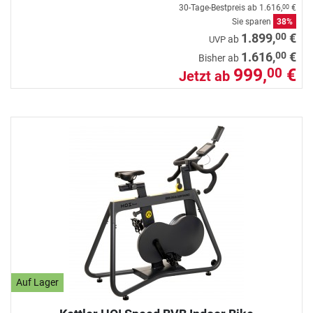
30-Tage-Bestpreis ab
1.616,
€
00
Sie sparen
38%
00
1.899,
€
ab
UVP
00
1.616,
€
Bisher ab
999,
€
00
Jetzt ab
Auf Lager