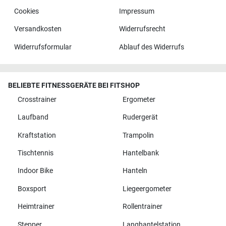
Cookies
Impressum
Versandkosten
Widerrufsrecht
Widerrufsformular
Ablauf des Widerrufs
BELIEBTE FITNESSGERÄTE BEI FITSHOP
Crosstrainer
Ergometer
Laufband
Rudergerät
Kraftstation
Trampolin
Tischtennis
Hantelbank
Indoor Bike
Hanteln
Boxsport
Liegeergometer
Heimtrainer
Rollentrainer
Stepper
Langhantelstation