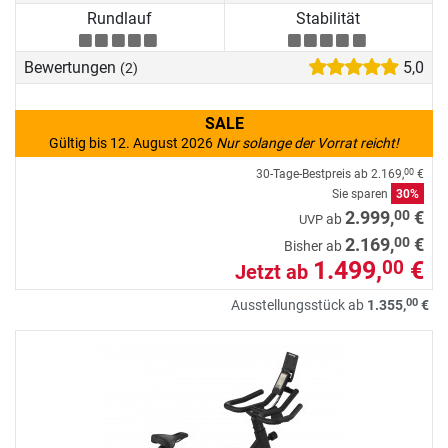
Rundlauf
Stabilität
Bewertungen
5,0
(2)
SALE
Gültig bis 12. August 2026
Nur solange der Vorrat reicht!
30-Tage-Bestpreis ab
2.169,
€
00
Sie sparen
30%
00
2.999,
€
ab
UVP
00
2.169,
€
Bisher ab
1.499,
€
00
Jetzt ab
00
Ausstellungsstück ab
1.355,
€