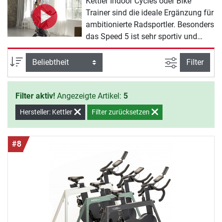
Kettler Indoor Cycles oder Bike
Trainer sind die ideale Ergänzung für
ambitionierte Radsportler. Besonders
das Speed 5 ist sehr sportiv und
durch die diversen
Verstellmöglichkeiten an Lenker und
Ansicht filte
Sortierung
Filter
Sattel besonders individuell
einstellbar.
Filter aktiv!
Angezeigte Artikel:
5
Hersteller: Kettler
Filter zurücksetzen
#8