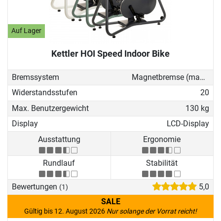
Auf Lager
Kettler HOI Speed Indoor Bike
Bremssystem
Magnetbremse (manuell)
Widerstandsstufen
20
Max. Benutzergewicht
130 kg
Display
LCD-Display
Ausstattung
Ergonomie
Rundlauf
Stabilität
Bewertungen
5,0
(1)
SALE
Gültig bis 12. August 2026
Nur solange der Vorrat reicht!