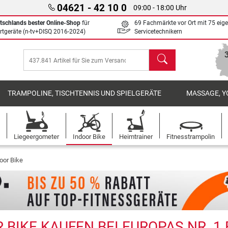
04621 - 42 10 0
09:00 - 18:00 Uhr
tschlands bester Online-Shop
für
69 Fachmärkte vor Ort mit 75 eig
rtgeräte (n-tv+DISQ 2016-2024)
Servicetechnikern
Suchen
TRAMPOLINE, TISCHTENNIS UND SPIELGERÄTE
MASSAGE, Y
Liegeergometer
Indoor Bike
Heimtrainer
Fitnesstrampolin
oor Bike
BIKE KAUFEN BEI EUROPAS NR. 1