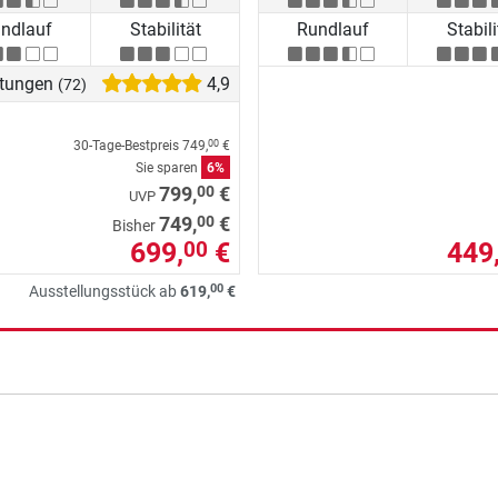
ndlauf
Stabilität
Rundlauf
Stabili
tungen
4,9
(72)
30-Tage-Bestpreis
749,
€
00
Sie sparen
6%
00
799,
€
UVP
00
749,
€
Bisher
699,
€
449
00
00
Ausstellungsstück ab
619,
€