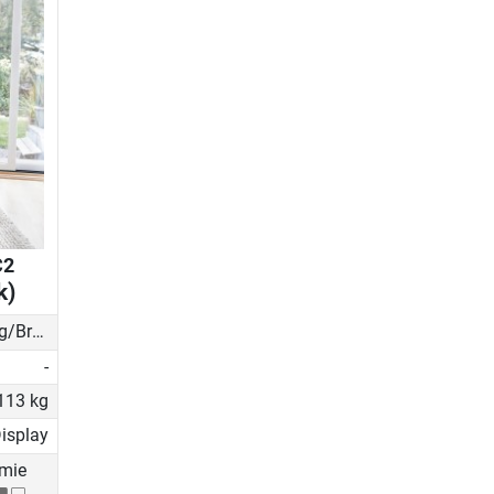
C2
k)
Reibung/Bremsklotz
-
113 kg
isplay
mie