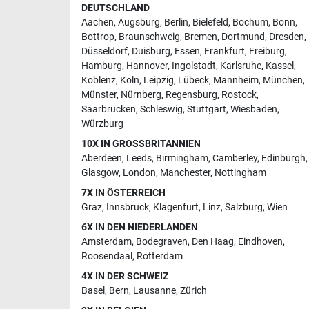
DEUTSCHLAND
Aachen
,
Augsburg
,
Berlin
,
Bielefeld
,
Bochum
,
Bonn
,
Bottrop
,
Braunschweig
,
Bremen
,
Dortmund
,
Dresden
,
Düsseldorf
,
Duisburg
,
Essen
,
Frankfurt
,
Freiburg
,
Hamburg
,
Hannover
,
Ingolstadt
,
Karlsruhe
,
Kassel
,
Koblenz
,
Köln
,
Leipzig
,
Lübeck
,
Mannheim
,
München
,
Münster
,
Nürnberg
,
Regensburg
,
Rostock
,
Saarbrücken
,
Schleswig
,
Stuttgart
,
Wiesbaden
,
Würzburg
10X IN GROSSBRITANNIEN
Aberdeen
,
Leeds
,
Birmingham
,
Camberley
,
Edinburgh
,
Glasgow
,
London
,
Manchester
,
Nottingham
7X IN ÖSTERREICH
Graz
,
Innsbruck
,
Klagenfurt
,
Linz
,
Salzburg
,
Wien
6X IN DEN NIEDERLANDEN
Amsterdam
,
Bodegraven
,
Den Haag
,
Eindhoven
,
Roosendaal
,
Rotterdam
4X IN DER SCHWEIZ
Basel
,
Bern
,
Lausanne
,
Zürich