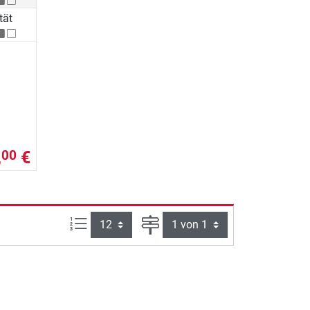
tät
,
€
00
Artikel pro Seite:
Seite