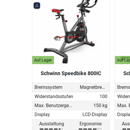
Auf Lager
Auf La
Schwinn Speedbike 800IC
Sc
Bremssystem
Magnetbremse (manuell)
Brems
Widerstandsstufen
100
Wider
Max. Benutzergewicht
150 kg
Display
LCD-Display
Displ
Ausstattung
Ergonomie
Aus