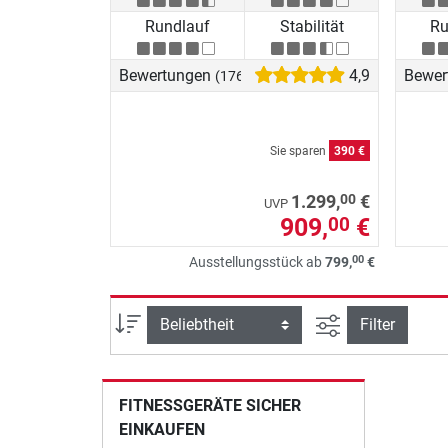
Rundlauf
Stabilität
Ru
Bewertungen
4,9
Bewer
(176)
Sie sparen
390 €
00
1.299,
€
UVP
909,
€
00
00
Ausstellungsstück ab
799,
€
Ansicht filtern
Sortierung
Filter
FITNESSGERÄTE SICHER
EINKAUFEN