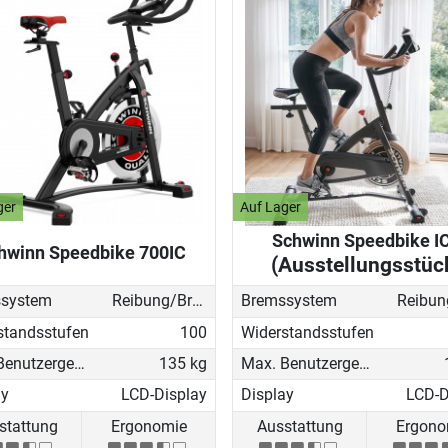
ger
Auf Lager
Schwinn Speedbike I
hwinn Speedbike 700IC
(Ausstellungsstüc
system
Reibung/Bremsklotz
Bremssystem
standsstufen
100
Widerstandsstufen
Max. Benutzergewicht
135 kg
Max. Benutzergewicht
ay
LCD-Display
Display
LCD-D
stattung
Ergonomie
Ausstattung
Ergono