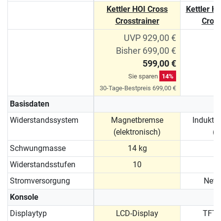
Kettler HOI Cross
Kettler H
Crosstrainer
Cross
UVP 929,00 €
Bisher 699,00 €
599,00 €
Sie sparen
14%
30-Tage-Bestpreis 699,00 €
Basisdaten
Widerstandssystem
Magnetbremse
Indukti
(elektronisch)
(
Schwungmasse
14 kg
2
Widerstandsstufen
10
Stromversorgung
Netz
Konsole
Displaytyp
LCD-Display
TFT-