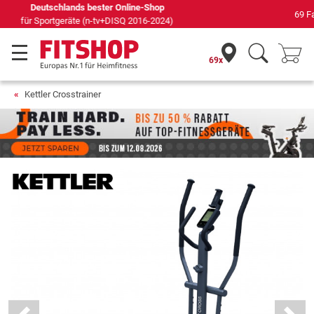
69 Fachmärkte vor Ort mit 75 eigenen Servicetechnikern
69x
Kettler Crosstrainer