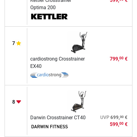
Kettler Crosstrainer
599,
€
Optima 200
7
cardiostrong Crosstrainer
799,
€
00
EX40
8
00
Darwin Crosstrainer CT40
UVP
699,
€
599,
€
00