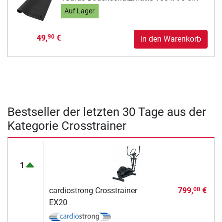
Auf Lager
49,
€
90
in den Warenkorb
Bestseller der letzten 30 Tage aus der
Kategorie Crosstrainer
1
cardiostrong Crosstrainer
799,
€
00
EX20