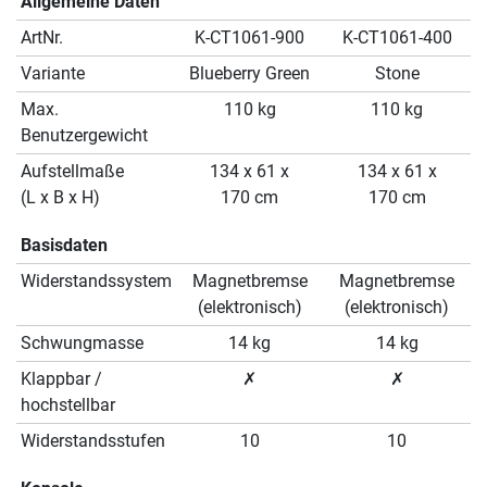
Allgemeine Daten
ArtNr.
K-CT1061-900
K-CT1061-400
Variante
Blueberry Green
Stone
Max.
110 kg
110 kg
Benutzergewicht
Aufstellmaße
134 x 61 x
134 x 61 x
(L x B x H)
170 cm
170 cm
Basisdaten
Widerstandssystem
Magnetbremse
Magnetbremse
(elektronisch)
(elektronisch)
Schwungmasse
14 kg
14 kg
Klappbar /
✗
✗
hochstellbar
Widerstandsstufen
10
10