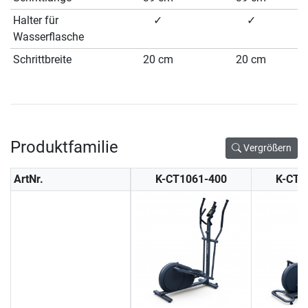
Halter für
✓
✓
Wasserflasche
Schrittbreite
20 cm
20 cm
Produktfamilie
Vergrößern
ArtNr.
K-CT1061-400
K-CT1