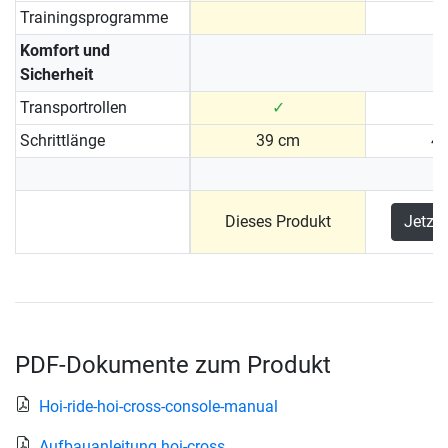
Trainingsprogramme
Komfort und
Sicherheit
Transportrollen
✓
Schrittlänge
39 cm
4
Dieses Produkt
Jetzt
PDF-Dokumente zum Produkt
Hoi-ride-hoi-cross-console-manual
Aufbauanleitung hoi-cross