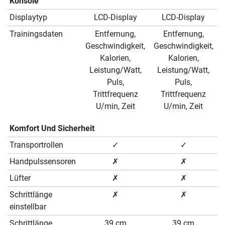
Konsole
Displaytyp
LCD-Display
LCD-Display
Trainingsdaten
Entfernung,
Entfernung,
Geschwindigkeit,
Geschwindigkeit,
Kalorien,
Kalorien,
Leistung/Watt,
Leistung/Watt,
Puls,
Puls,
Trittfrequenz
Trittfrequenz
U/min, Zeit
U/min, Zeit
Komfort Und Sicherheit
Transportrollen
✓
✓
Handpulssensoren
✗
✗
Lüfter
✗
✗
Schrittlänge
✗
✗
einstellbar
Schrittlänge
39 cm
39 cm