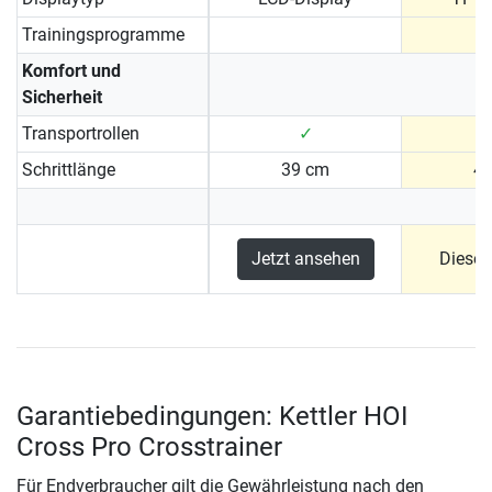
Trainingsprogramme
Komfort und
Sicherheit
Transportrollen
✓
Schrittlänge
39 cm
4
Jetzt ansehen
Dieses
Garantiebedingungen: Kettler HOI
Cross Pro Crosstrainer
Für Endverbraucher gilt die Gewährleistung nach den