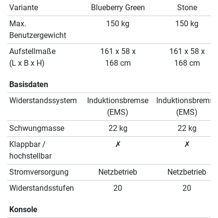
Variante
Blueberry Green
Stone
Max.
150 kg
150 kg
Benutzergewicht
Aufstellmaße
161 x 58 x
161 x 58 x
(L x B x H)
168 cm
168 cm
Basisdaten
Widerstandssystem
Induktionsbremse
Induktionsbremse
(EMS)
(EMS)
Schwungmasse
22 kg
22 kg
Klappbar /
✗
✗
hochstellbar
Stromversorgung
Netzbetrieb
Netzbetrieb
Widerstandsstufen
20
20
Konsole