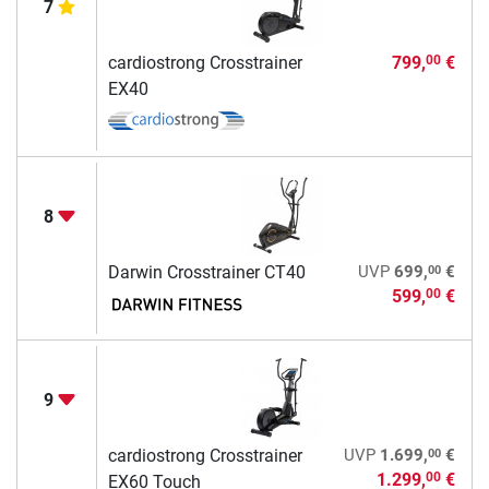
7
cardiostrong Crosstrainer
799,
€
00
EX40
8
00
Darwin Crosstrainer CT40
UVP
699,
€
599,
€
00
9
00
cardiostrong Crosstrainer
UVP
1.699,
€
1.299,
€
00
EX60 Touch