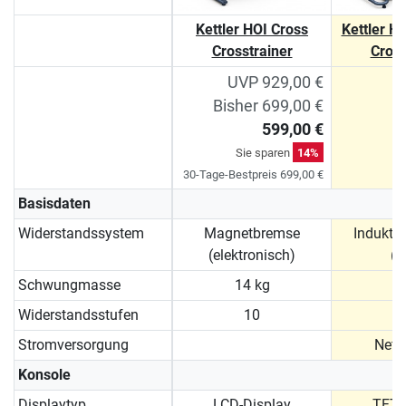
Kettler HOI Cross
Kettler H
Crosstrainer
Cross
UVP 929,00 €
Bisher 699,00 €
599,00 €
Sie sparen
14%
30-Tage-Bestpreis 699,00 €
Basisdaten
Widerstandssystem
Magnetbremse
Indukti
(elektronisch)
(
Schwungmasse
14 kg
2
Widerstandsstufen
10
Stromversorgung
Netz
Konsole
Displaytyp
LCD-Display
TFT-