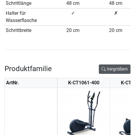
Schrittlänge
48 cm
48 cm
Halter für
✓
✗
Wasserflasche
Schrittbreite
20 cm
20 cm
Produktfamilie
Vergrößern
ArtNr.
K-CT1061-400
K-CT1