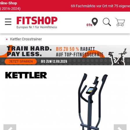
69 Fachmärkte vor Ort mit 75 eigenen Servicetechnikern
69x
Kettler Crosstrainer