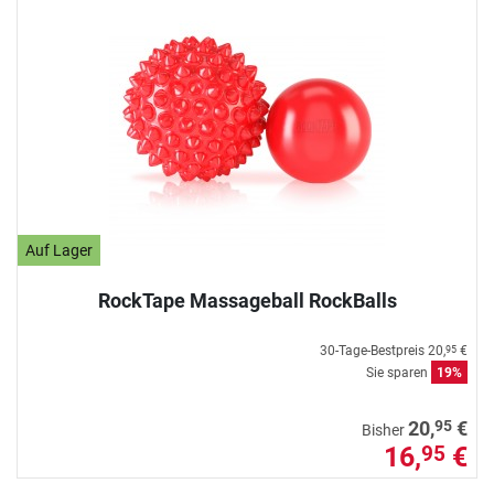
Auf Lager
RockTape Massageball RockBalls
30-Tage-Bestpreis
20,
€
95
Sie sparen
19%
95
20,
€
Bisher
16,
€
95