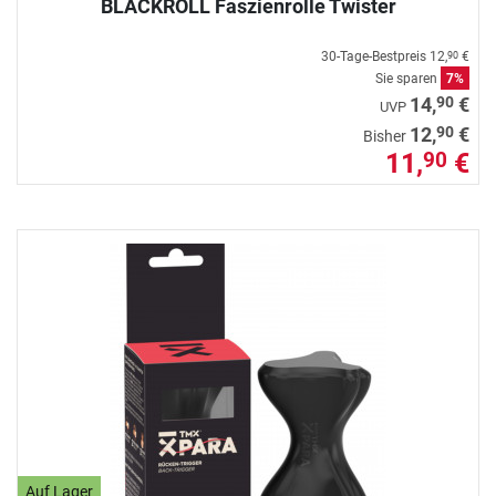
BLACKROLL Faszienrolle Twister
30-Tage-Bestpreis
12,
€
90
Sie sparen
7%
90
14,
€
UVP
90
12,
€
Bisher
11,
€
90
Auf Lager