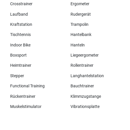
Crosstrainer
Ergometer
Laufband
Rudergerät
Kraftstation
Trampolin
Tischtennis
Hantelbank
Indoor Bike
Hanteln
Boxsport
Liegeergometer
Heimtrainer
Rollentrainer
Stepper
Langhantelstation
Functional Training
Bauchtrainer
Rückentrainer
Klimmzugstange
Muskelstimulator
Vibrationsplatte
Alle Marken