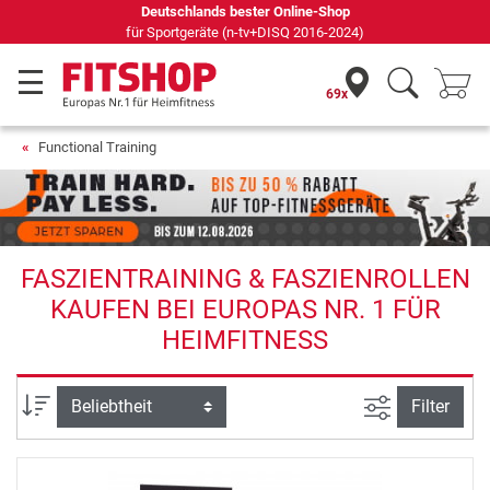
Deutschlands bester Online-Shop
für Sportgeräte (n-tv+DISQ 2016-2024)
69x
Functional Training
FASZIENTRAINING & FASZIENROLLEN
KAUFEN BEI EUROPAS NR. 1 FÜR
HEIMFITNESS
Ansicht filte
Sortierung
Filter