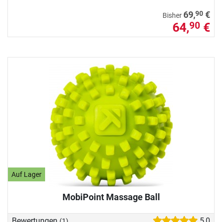
90
69,
€
Bisher
64,
€
90
Auf Lager
MobiPoint Massage Ball
Bewertungen
5,0
(1)