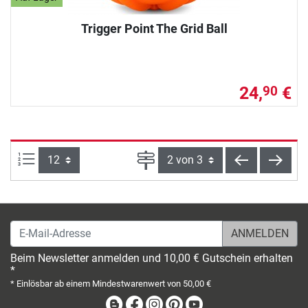
Trigger Point The Grid Ball
24,
€
90
Artikel pro Seite:
Seite
zurück
weite
E-Mail-Adresse
Beim Newsletter anmelden und 10,00 € Gutschein erhalten
*
* Einlösbar ab einem Mindestwarenwert von 50,00 €
Blog
Facebook
Instagram
Pinterest
Youtube