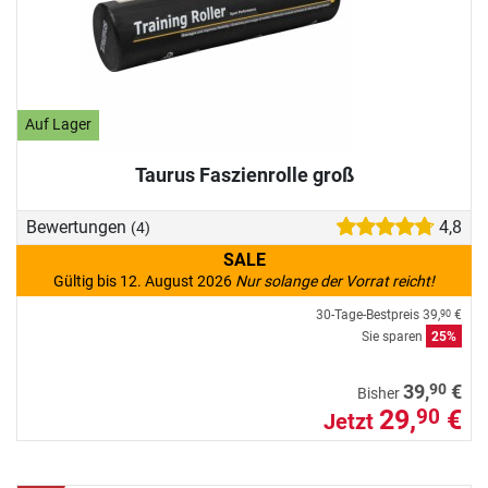
Auf Lager
Taurus Faszienrolle groß
Bewertungen
4,8
(4)
SALE
Gültig bis 12. August 2026
Nur solange der Vorrat reicht!
30-Tage-Bestpreis
39,
€
90
Sie sparen
25%
90
39,
€
Bisher
29,
€
90
Jetzt