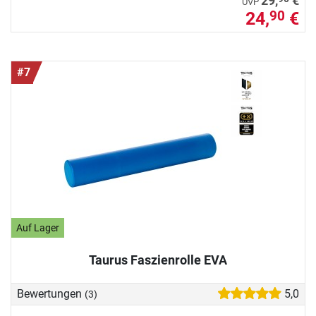
29,
€
UVP
24,
€
90
#7
Auf Lager
Taurus Faszienrolle EVA
Bewertungen
5,0
(3)