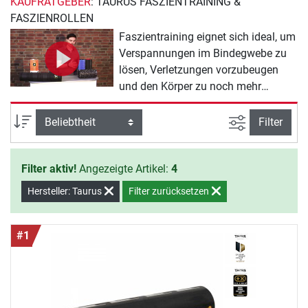
KAUFRATGEBER
: TAURUS FASZIENTRAINING &
FASZIENROLLEN
Faszientraining eignet sich ideal, um
Verspannungen im Bindegwebe zu
lösen, Verletzungen vorzubeugen
und den Körper zu noch mehr
Leistungsfähigkeit zu bringen. Im
Taurus Sortiment für Faszientraining
Ansicht filte
Sortierung
Filter
und Faszienrollen finden Sie das
passende Equipment für Ihr
Filter aktiv!
Angezeigte Artikel:
4
individuelles Training zur Stärkung
von Faszien und Muskulatur.
Hersteller: Taurus
Filter zurücksetzen
#1