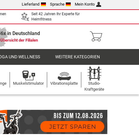
Lieferland
Sprache
Mein Konto
enen
Seit 42 Jahren Ihr Experte für
Heimfitness
36x in Deutschland
Übersicht der Filialen
OGA UND WELLNESS
WEITERE KATEGORIEN
ange
Muskelstimulator
Vibrationsplatte
Studio-
Kraftgeräte