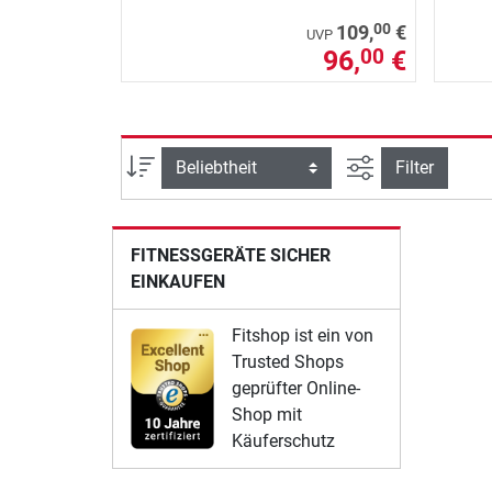
00
109,
€
UVP
96,
€
00
Ansicht filtern
Sortierung
Filter
FITNESSGERÄTE SICHER
EINKAUFEN
Fitshop ist ein von
Trusted Shops
geprüfter Online-
Shop mit
Käuferschutz