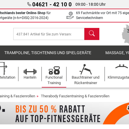
04621 - 42 10 0
09:00 - 18:00 Uhr
tschlands bester Online-Shop
für
69 Fachmärkte vor Ort mit 75 eig
rtgeräte (n-tv+DISQ 2016-2024)
Servicetechnikern
Suchen
TRAMPOLINE, TISCHTENNIS UND SPIELGERÄTE
MASSAGE, Y
elstation
Hanteln
Functional
Bauchtrainer und
Klimmzugst
Training
Rückentrainer
aining & Faszienrollen
Therabody Faszientraining & Faszienrollen