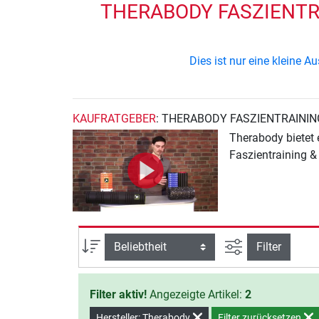
THERABODY FASZIENTRA
Dies ist nur eine kleine 
KAUFRATGEBER
: THERABODY FASZIENTRAININ
Therabody bietet ein breites Angebot hochwertiger Fitnessgeräte und Zubehör für das Training zu Hause. Mit den Therabody
Faszientraining &
Ansicht filtern
Sortierung
Filter
Filter aktiv!
Angezeigte Artikel:
2
Hersteller: Therabody
Filter zurücksetzen