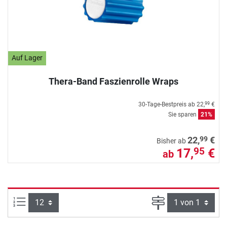
Auf Lager
Thera-Band Faszienrolle Wraps
30-Tage-Bestpreis ab
22,
€
99
Sie sparen
21%
99
22,
€
Bisher ab
17,
€
95
ab
Artikel pro Seite:
Seite