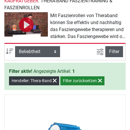
KAUFRATGEBER
: THERA-BAND FASZIENTRAINING &
FASZIENROLLEN
Mit Faszienrollen von Theraband
können Sie effektiv und nachhaltig
das Fasziengewebe therapieren und
stärken. Das Fasziengewebe wird oft
vernachlässigt, doch kann man
dieses sensible Gewebe leicht und
Ansicht filte
Sortierung
Filter
schonend fördern. Durch die
Massage mit der Faszienrolle wird
Filter aktiv!
Angezeigte Artikel:
1
die Durchblutung in der jeweiligen
Region angeregt, wodurch mehr
Hersteller: Thera-Band
Filter zurücksetzen
Sauerstoff in die Zellen gelangt. Das
beschleunigt den
Regenerationsprozess.