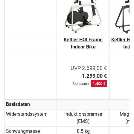
Kettler HOI Frame
Kettler H
Indoor Bike
Indo
UVP 2.699,00 €
1.299,00 €
Sie sparen
1.400 €
Basisdaten
Widerstandssystem
Induktionsbremse
Magne
(EMS)
(ma
Schwungmasse
8.5 kg
3.