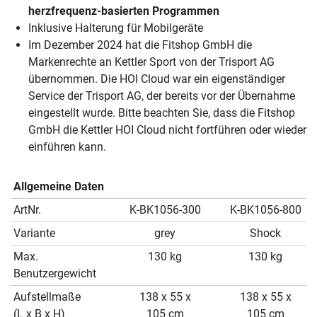
herzfrequenz-basierten Programmen
Inklusive Halterung für Mobilgeräte
Im Dezember 2024 hat die Fitshop GmbH die
Markenrechte an Kettler Sport von der Trisport AG
übernommen. Die HOI Cloud war ein eigenständiger
Service der Trisport AG, der bereits vor der Übernahme
eingestellt wurde. Bitte beachten Sie, dass die Fitshop
GmbH die Kettler HOI Cloud nicht fortführen oder wieder
einführen kann.
Allgemeine Daten
ArtNr.
K-BK1056-300
K-BK1056-800
Variante
grey
Shock
Max.
130 kg
130 kg
Benutzergewicht
Aufstellmaße
138 x 55 x
138 x 55 x
(L x B x H)
105 cm
105 cm