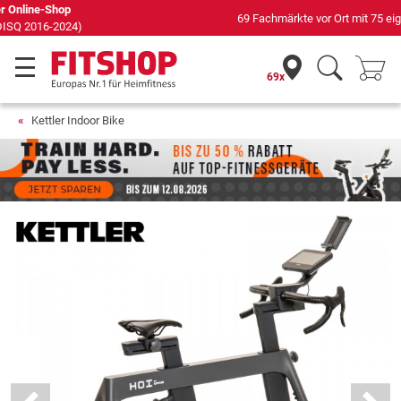
69 Fachmärkte vor Ort mit 75 eigenen Servicetechnikern
69x
Kettler Indoor Bike