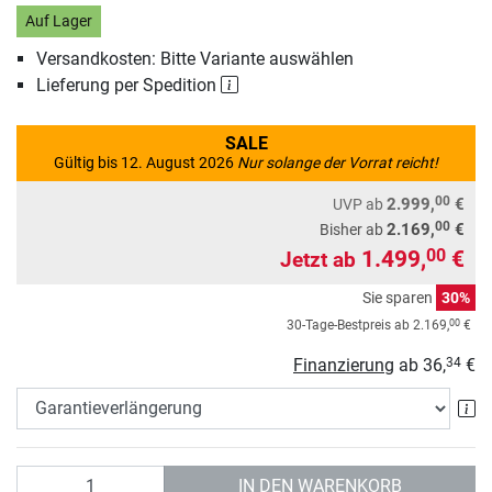
Auf Lager
Versandkosten: Bitte Variante auswählen
Lieferung per Spedition
SALE
Gültig bis 12. August 2026
Nur solange der Vorrat reicht!
00
2.999,
€
UVP
ab
00
2.169,
€
Bisher ab
1.499,
€
00
Jetzt ab
Sie sparen
30%
00
30-Tage-Bestpreis ab
2.169,
€
Finanzierung
ab
36,
€
34
Ga
Anzahl
IN DEN WARENKORB