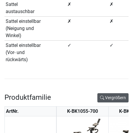
Sattel
✗
✗
austauschbar
Sattel einstellbar
✗
✗
(Neigung und
Winkel)
Sattel einstellbar
✓
✓
(Vor- und
rückwärts)
Produktfamilie
Vergrößern
ArtNr.
K-BK1055-700
K-BK1