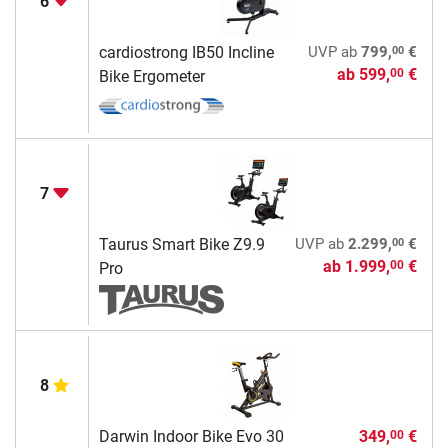
6
00
cardiostrong IB50 Incline
UVP
ab
799,
€
ab
599,
€
00
Bike Ergometer
7
00
Taurus Smart Bike Z9.9
UVP
ab
2.299,
€
ab
1.999,
€
00
Pro
8
Darwin Indoor Bike Evo 30
349,
€
00