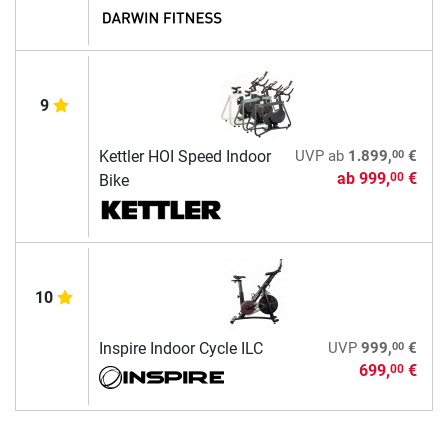
9
00
Kettler HOI Speed Indoor
UVP
ab
1.899,
€
ab
999,
€
00
Bike
10
00
Inspire Indoor Cycle ILC
UVP
999,
€
699,
€
00