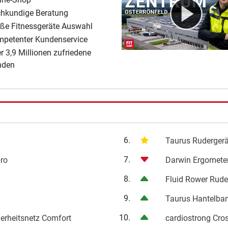
hkundige Beratung
ße Fitnessgeräte Auswahl
petenter Kundenservice
r 3,9 Millionen zufriedene
nden
6.
Taurus Ruderger
7.
pro
Darwin Ergomete
8.
Fluid Rower Rude
9.
Taurus Hantelba
10.
herheitsnetz Comfort
cardiostrong Cro