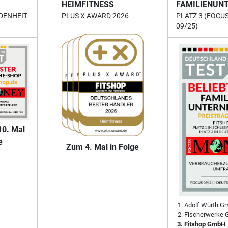
HEIMFITNESS
FAMILIENUN
DENHEIT
PLUS X AWARD 2026
PLATZ 3 (FOCU
09/25)
10. Mal
e
Zum 4. Mal in Folge
Adolf Würth G
Fischerwerke 
Fitshop GmbH