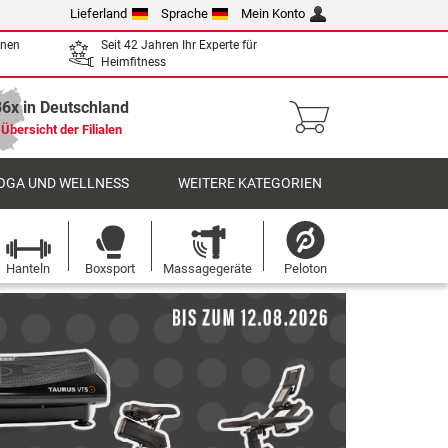
Lieferland
Sprache
Mein Konto
enen
Seit 42 Jahren Ihr Experte für
Heimfitness
36x in Deutschland
Übersicht der Filialen
OGA UND WELLNESS
WEITERE KATEGORIEN
Hanteln
Boxsport
Massagegeräte
Peloton