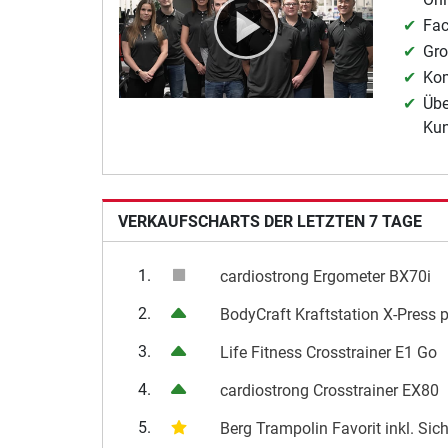
Fac
Gro
Kom
Übe
Ku
VERKAUFSCHARTS DER LETZTEN 7 TAGE
1.
cardiostrong Ergometer BX70i
2.
BodyCraft Kraftstation X-Press 
3.
Life Fitness Crosstrainer E1 Go
4.
cardiostrong Crosstrainer EX80
5.
Berg Trampolin Favorit inkl. Sic