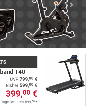
Next
ATS
fband T40
799,
€
00
UVP
599,
€
00
Bisher
399,
€
00
00
-Tage-Bestpreis
599,
€