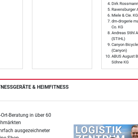
Dirk Rossman
Ravensburger 
Miele & Cie. KG
dm-drogerie m
Co. KG
Andreas Stihl 
(STIHL)
Canyon Bicycl
(Canyon)
ABUS August B
Söhne KG
ITNESSGERÄTE & HEIMFITNESS
-Ort-Beratung in über 60
chmärkten
rfach ausgezeichneter
ine-Shop