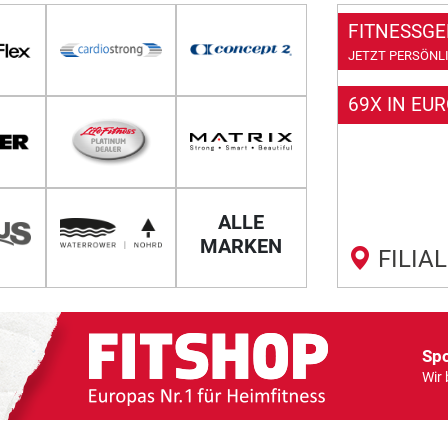
FITNESSGE
JETZT PERSÖNLI
69X IN EU
ALLE
MARKEN
FILIA
Spo
Wir 