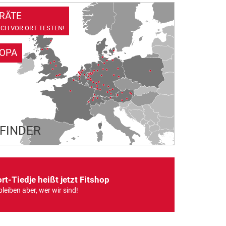
RÄTE
CH VOR ORT TESTEN!
ROPA
LFINDER
rt-Tiedje heißt jetzt Fitshop
bleiben aber, wer wir sind!