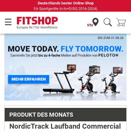
69 Fachmärkte vor Ort mit 75 eigenen Servicetechnikern
69x
Previous
Next
PRODUKT DES MONATS
NordicTrack Laufband Commercial