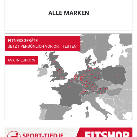
ALLE MARKEN
FITNESSGERÄTE
JETZT PERSÖNLICH VOR ORT TESTEN!
69X IN EUROPA