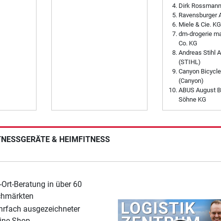
Dirk Rossman
Ravensburger 
Miele & Cie. KG
dm-drogerie m
Co. KG
Andreas Stihl 
(STIHL)
Canyon Bicycl
(Canyon)
ABUS August B
Söhne KG
ITNESSGERÄTE & HEIMFITNESS
-Ort-Beratung in über 60
chmärkten
rfach ausgezeichneter
ine-Shop