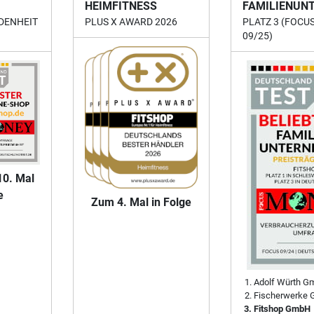
HEIMFITNESS
FAMILIENUN
DENHEIT
PLUS X AWARD 2026
PLATZ 3 (FOCU
09/25)
10. Mal
e
Zum 4. Mal in Folge
Adolf Würth G
Fischerwerke 
Fitshop GmbH