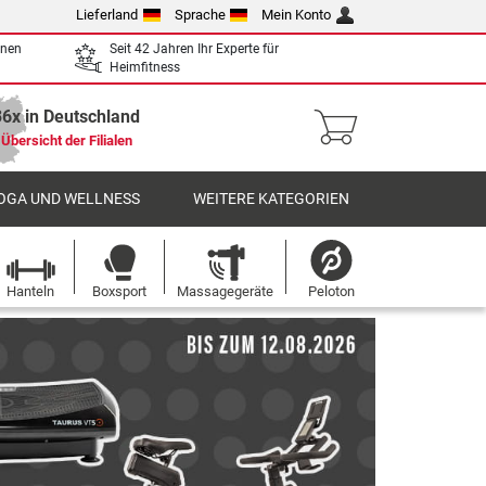
Lieferland
Sprache
Mein Konto
enen
Seit 42 Jahren Ihr Experte für
Heimfitness
36x in Deutschland
Übersicht der Filialen
OGA UND WELLNESS
WEITERE KATEGORIEN
Hanteln
Boxsport
Massagegeräte
Peloton