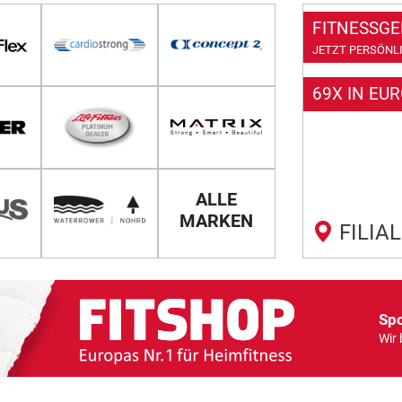
FITNESSGE
JETZT PERSÖNLI
69X IN EU
ALLE
MARKEN
FILIA
Spo
Wir 