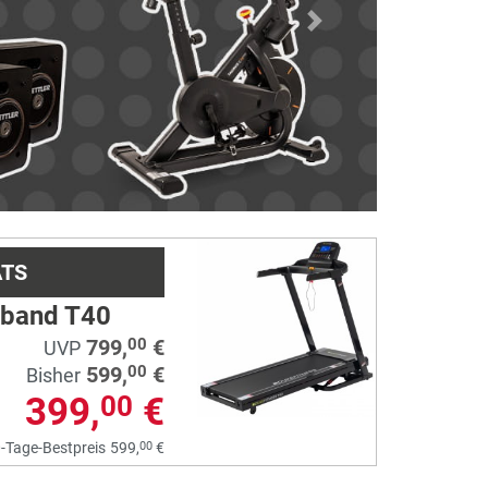
Next
ATS
fband T40
799,
€
00
UVP
599,
€
00
Bisher
399,
€
00
00
-Tage-Bestpreis
599,
€