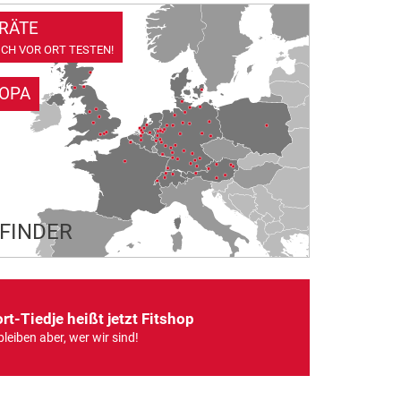
RÄTE
CH VOR ORT TESTEN!
ROPA
LFINDER
rt-Tiedje heißt jetzt Fitshop
bleiben aber, wer wir sind!