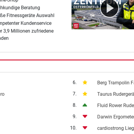
hkundige Beratung
ße Fitnessgeräte Auswahl
petenter Kundenservice
r 3,9 Millionen zufriedene
nden
6.
Berg Trampolin Fa
7.
pro
Taurus Ruderger
8.
Fluid Rower Rude
9.
Darwin Ergomete
10.
cardiostrong Lie