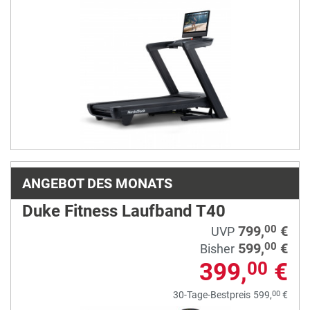
2450
3.299,
€
00
UVP
2.499,
€
00
ANGEBOT DES MONATS
Duke Fitness Laufband T40
799,
€
00
UVP