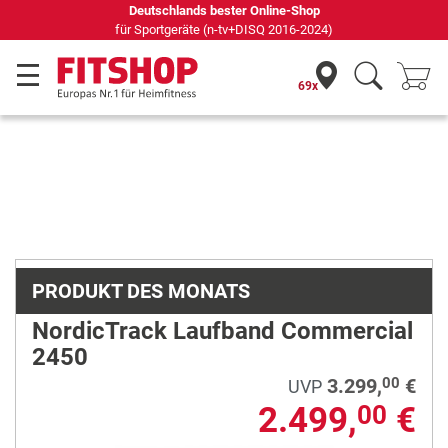
69 Fachmärkte vor Ort mit 75 eigenen Servicetechnikern
69x
Previous
Next
PRODUKT DES MONATS
NordicTrack Laufband Commercial