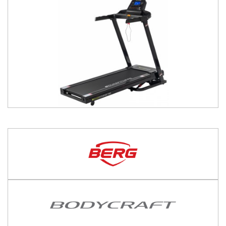
599,
€
00
Bisher
399,
€
00
00
30-Tage-Bestpreis
599,
€