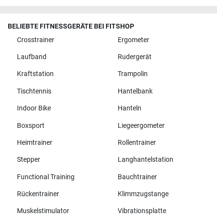
Versandkosten
Widerrufsrecht
Widerrufsformular
Ablauf des Widerrufs
BELIEBTE FITNESSGERÄTE BEI FITSHOP
Crosstrainer
Ergometer
Laufband
Rudergerät
Kraftstation
Trampolin
Tischtennis
Hantelbank
Indoor Bike
Hanteln
Boxsport
Liegeergometer
Heimtrainer
Rollentrainer
Stepper
Langhantelstation
Functional Training
Bauchtrainer