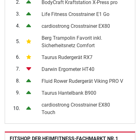
VERKAUFSCHARTS DER LETZTEN 7 TAGE
1.
cardiostrong Ergometer BX70i
2.
BodyCraft Kraftstation X-Press pro
3.
Life Fitness Crosstrainer E1 Go
4.
cardiostrong Crosstrainer EX80
Berg Trampolin Favorit inkl.
5.
Sicherheitsnetz Comfort
6.
Taurus Rudergerät RX7
7.
Darwin Ergometer HT40
8.
Fluid Rower Rudergerät Viking PRO V
9.
Taurus Hantelbank B900
cardiostrong Crosstrainer EX80
10.