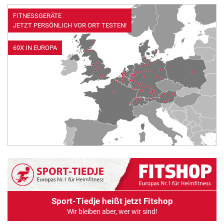
ALLE MARKEN
FITNESSGERÄTE
JETZT PERSÖNLICH VOR ORT TESTEN!
69X IN EUROPA