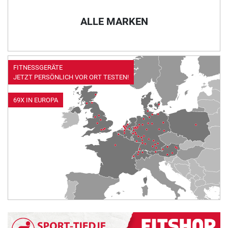
ALLE MARKEN
FITNESSGERÄTE
JETZT PERSÖNLICH VOR ORT TESTEN!
69X IN EUROPA