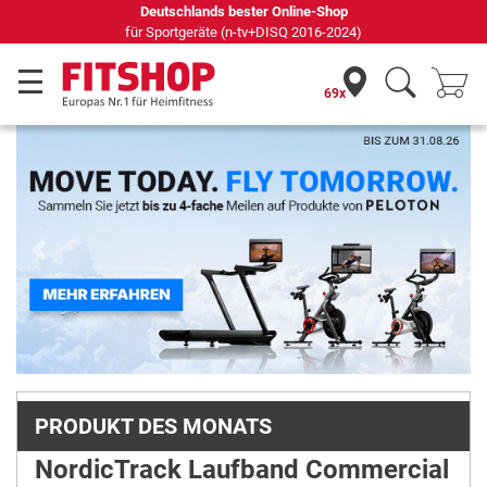
Deutschlands bester Online-Shop
für Sportgeräte (n-tv+DISQ 2016-2024)
69x
Previous
Next
PRODUKT DES MONATS
NordicTrack Laufband Commercial