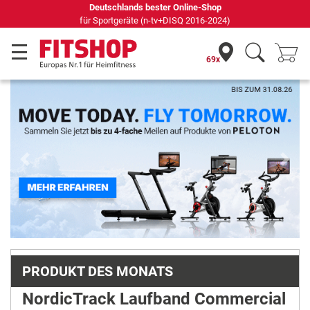
69 Fachmärkte vor Ort mit 75 eigenen Servicetechnikern
69x
Previous
Next
PRODUKT DES MONATS
NordicTrack Laufband Commercial