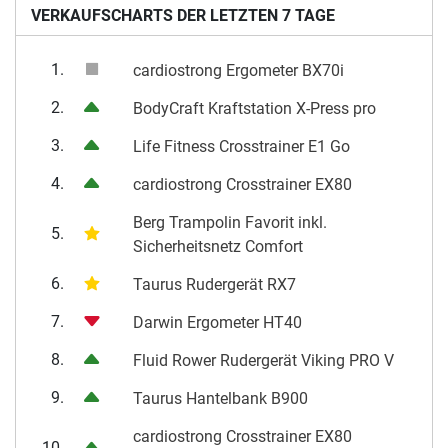
VERKAUFSCHARTS DER LETZTEN 7 TAGE
1.
cardiostrong Ergometer BX70i
2.
BodyCraft Kraftstation X-Press pro
3.
Life Fitness Crosstrainer E1 Go
4.
cardiostrong Crosstrainer EX80
Berg Trampolin Favorit inkl.
5.
Sicherheitsnetz Comfort
6.
Taurus Rudergerät RX7
7.
Darwin Ergometer HT40
8.
Fluid Rower Rudergerät Viking PRO V
9.
Taurus Hantelbank B900
cardiostrong Crosstrainer EX80
10.