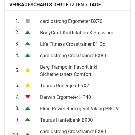
VERKAUFSCHARTS DER LETZTEN 7 TAGE
1.
cardiostrong Ergometer BX70i
2.
BodyCraft Kraftstation X-Press pro
3.
Life Fitness Crosstrainer E1 Go
4.
cardiostrong Crosstrainer EX80
Berg Trampolin Favorit inkl.
5.
Sicherheitsnetz Comfort
6.
Taurus Rudergerät RX7
7.
Darwin Ergometer HT40
8.
Fluid Rower Rudergerät Viking PRO V
9.
Taurus Hantelbank B900
cardiostrong Crosstrainer EX80
10.