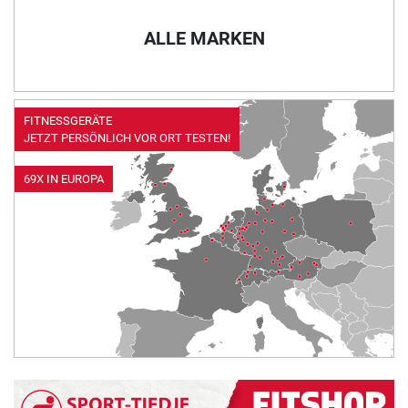
ALLE MARKEN
FITNESSGERÄTE
JETZT PERSÖNLICH VOR ORT TESTEN!
69X IN EUROPA