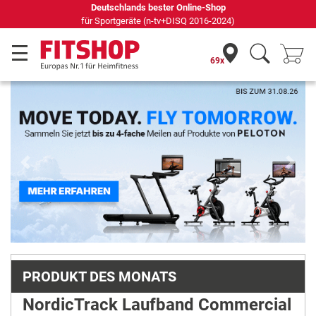
69 Fachmärkte vor Ort mit 75 eigenen Servicetechnikern
69x
Previous
Next
PRODUKT DES MONATS
NordicTrack Laufband Commercial