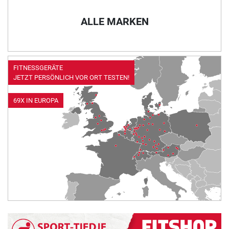
ALLE MARKEN
FITNESSGERÄTE
JETZT PERSÖNLICH VOR ORT TESTEN!
69X IN EUROPA