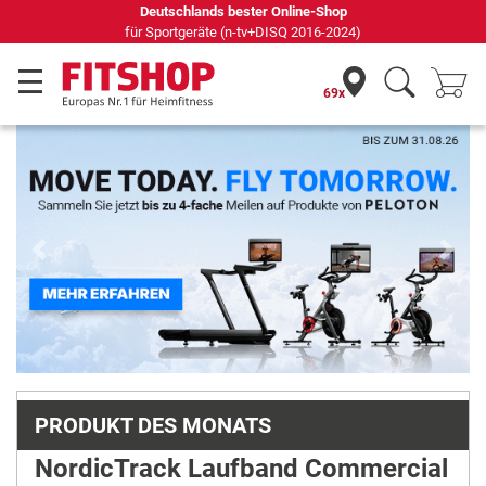
69 Fachmärkte vor Ort mit 75 eigenen Servicetechnikern
69x
Previous
Next
PRODUKT DES MONATS
NordicTrack Laufband Commercial