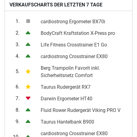
VERKAUFSCHARTS DER LETZTEN 7 TAGE
1.
cardiostrong Ergometer BX70i
2.
BodyCraft Kraftstation X-Press pro
3.
Life Fitness Crosstrainer E1 Go
4.
cardiostrong Crosstrainer EX80
Berg Trampolin Favorit inkl.
5.
Sicherheitsnetz Comfort
6.
Taurus Rudergerät RX7
7.
Darwin Ergometer HT40
8.
Fluid Rower Rudergerät Viking PRO V
9.
Taurus Hantelbank B900
cardiostrong Crosstrainer EX80
10.