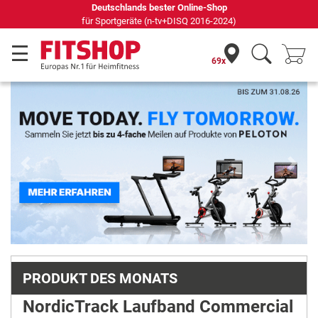
69 Fachmärkte vor Ort mit 75 eigenen Servicetechnikern
69x
Previous
Next
PRODUKT DES MONATS
NordicTrack Laufband Commercial