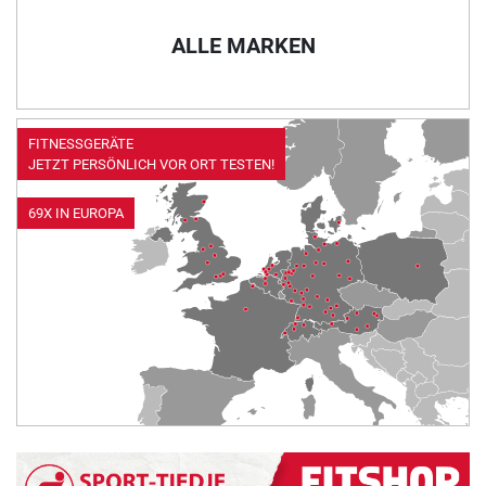
ALLE MARKEN
FITNESSGERÄTE
JETZT PERSÖNLICH VOR ORT TESTEN!
69X IN EUROPA