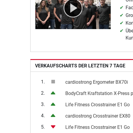
Fac
Gro
Kom
Übe
Ku
VERKAUFSCHARTS DER LETZTEN 7 TAGE
1.
cardiostrong Ergometer BX70i
2.
BodyCraft Kraftstation X-Press 
3.
Life Fitness Crosstrainer E1 Go
4.
cardiostrong Crosstrainer EX80
5.
Life Fitness Crosstrainer E1 Go