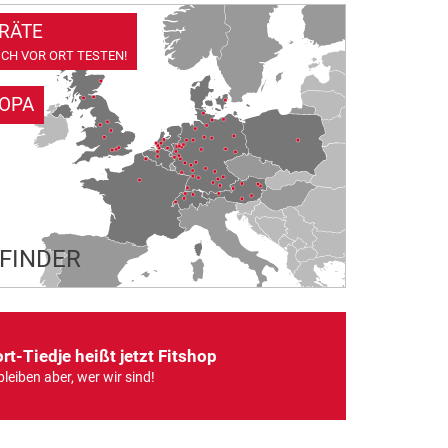
RÄTE
CH VOR ORT TESTEN!
ROPA
LFINDER
rt-Tiedje heißt jetzt Fitshop
bleiben aber, wer wir sind!