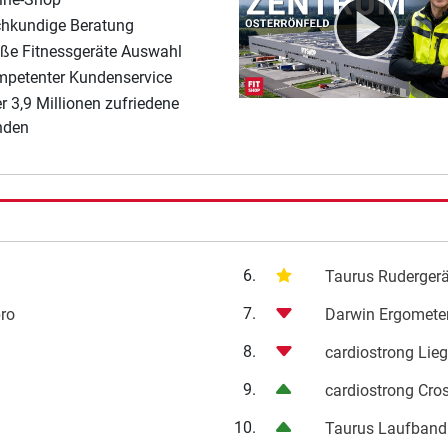
hkundige Beratung
ße Fitnessgeräte Auswahl
petenter Kundenservice
r 3,9 Millionen zufriedene
nden
6.
Taurus Ruderger
7.
pro
Darwin Ergomete
8.
cardiostrong Lie
9.
cardiostrong Cro
10.
Taurus Laufband