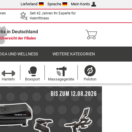
Lieferland
Sprache
Mein Konto
enen
Seit 42 Jahren Ihr Experte für
Heimfitness
36x in Deutschland
Übersicht der Filialen
OGA UND WELLNESS
WEITERE KATEGORIEN
Hanteln
Boxsport
Massagegeräte
Peloton