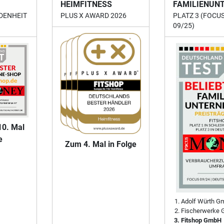
HEIMFITNESS
FAMILIENUN
DENHEIT
PLUS X AWARD 2026
PLATZ 3 (FOCU
09/25)
10. Mal
e
Zum 4. Mal in Folge
Adolf Würth G
Fischerwerke 
Fitshop GmbH