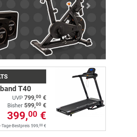
Next
ATS
fband T40
799,
€
00
UVP
599,
€
00
Bisher
399,
€
00
00
-Tage-Bestpreis
599,
€