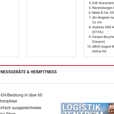
Dirk Rossman
Ravensburger 
Miele & Cie. KG
dm-drogerie m
Co. KG
Andreas Stihl 
(STIHL)
Canyon Bicycl
(Canyon)
ABUS August B
Söhne KG
ITNESSGERÄTE & HEIMFITNESS
-Ort-Beratung in über 60
chmärkten
rfach ausgezeichneter
ine-Shop