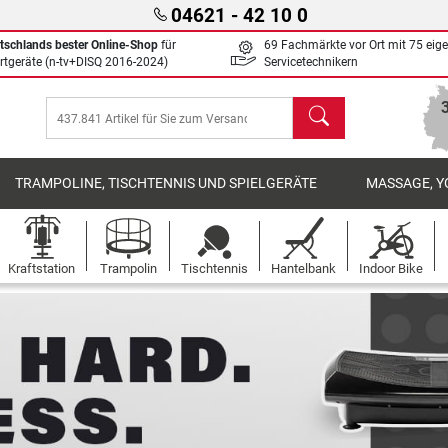
04621 - 42 10 0
tschlands bester Online-Shop
für
69 Fachmärkte vor Ort mit 75 eig
rtgeräte (n-tv+DISQ 2016-2024)
Servicetechnikern
Suchen
TRAMPOLINE, TISCHTENNIS UND SPIELGERÄTE
MASSAGE, Y
Kraftstation
Trampolin
Tischtennis
Hantelbank
Indoor Bike