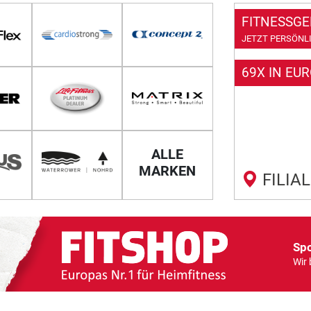
FITNESSGE
JETZT PERSÖNLI
69X IN EU
ALLE
MARKEN
FILIA
Spo
Wir 