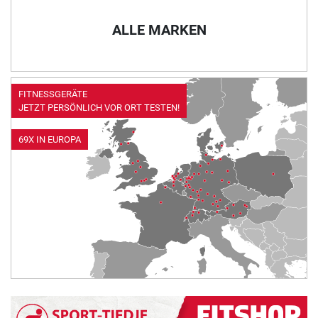
ALLE MARKEN
FITNESSGERÄTE
JETZT PERSÖNLICH VOR ORT TESTEN!
69X IN EUROPA