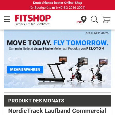
69 Fachmärkte vor Ort mit 75 eigenen Servicetechnikern
69x
Previous
Next
PRODUKT DES MONATS
NordicTrack Laufband Commercial