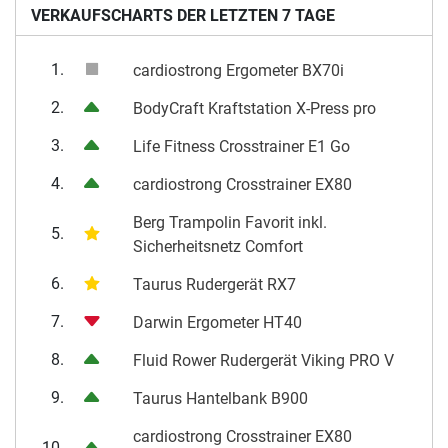
VERKAUFSCHARTS DER LETZTEN 7 TAGE
1.
cardiostrong Ergometer BX70i
2.
BodyCraft Kraftstation X-Press pro
3.
Life Fitness Crosstrainer E1 Go
4.
cardiostrong Crosstrainer EX80
Berg Trampolin Favorit inkl.
5.
Sicherheitsnetz Comfort
6.
Taurus Rudergerät RX7
7.
Darwin Ergometer HT40
8.
Fluid Rower Rudergerät Viking PRO V
9.
Taurus Hantelbank B900
cardiostrong Crosstrainer EX80
10.