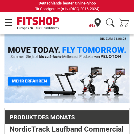
69 Fachmärkte vor Ort mit 75 eigenen Servicetechnikern
69x
Previous
Next
PRODUKT DES MONATS
NordicTrack Laufband Commercial