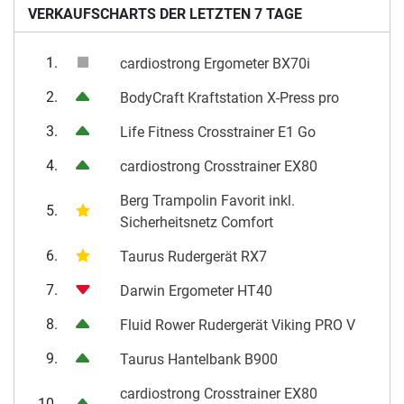
VERKAUFSCHARTS DER LETZTEN 7 TAGE
1.
cardiostrong Ergometer BX70i
2.
BodyCraft Kraftstation X-Press pro
3.
Life Fitness Crosstrainer E1 Go
4.
cardiostrong Crosstrainer EX80
Berg Trampolin Favorit inkl.
5.
Sicherheitsnetz Comfort
6.
Taurus Rudergerät RX7
7.
Darwin Ergometer HT40
8.
Fluid Rower Rudergerät Viking PRO V
9.
Taurus Hantelbank B900
cardiostrong Crosstrainer EX80
10.