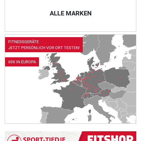
ALLE MARKEN
FITNESSGERÄTE
JETZT PERSÖNLICH VOR ORT TESTEN!
69X IN EUROPA