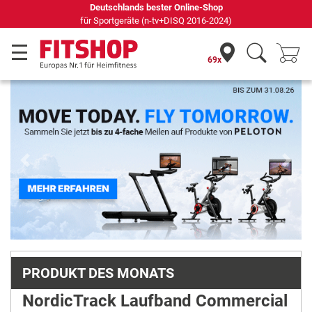
Deutschlands bester Online-Shop
für Sportgeräte (n-tv+DISQ 2016-2024)
69x
Previous
Next
PRODUKT DES MONATS
NordicTrack Laufband Commercial